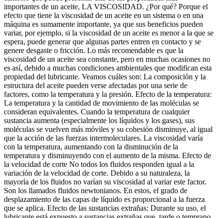
importantes de un aceite, LA VISCOSIDAD. ¿Por qué? Porque el
efecto que tiene la viscosidad de un aceite en un sistema o en una
máquina es sumamente importante, ya que sus beneficios pueden
variar, por ejemplo, si la viscosidad de un aceite es menor a la que se
espera, puede generar que algunas partes entren en contacto y se
genere desgaste o fricción. Lo más recomendable es que la
viscosidad de un aceite sea constante, pero en muchas ocasiones no
es así, debido a muchas condiciones ambientales que modifican esta
propiedad del lubricante. Veamos cuáles son: La composición y la
estructura del aceite pueden verse afectadas por una serie de
factores, como la temperatura y la presión. Efecto de la temperatura:
La temperatura y la cantidad de movimiento de las moléculas se
consideran equivalentes. Cuando la temperatura de cualquier
sustancia aumenta (especialmente los líquidos y los gases), sus
moléculas se vuelven más móviles y su cohesión disminuye, al igual
que la acción de las fuerzas intermoleculares. La viscosidad varía
con la temperatura, aumentando con la disminución de la
temperatura y disminuyendo con el aumento de la misma. Efecto de
la velocidad de corte No todos los fluidos responden igual a la
variación de la velocidad de corte. Debido a su naturaleza, la
mayoría de los fluidos no varían su viscosidad al variar este factor.
Son los llamados fluidos newtonianos. En estos, el grado de
desplazamiento de las capas de líquido es proporcional a la fuerza
que se aplica. Efecto de las sustancias extrañas: Durante su uso, el
lubricante está expuesto a sustancias extrañas que, tarde o temprano,