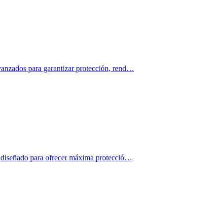
avanzados para garantizar protección, rend…
s , diseñado para ofrecer máxima protecció…