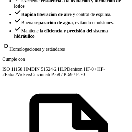
Excelente
resistencia a la oxidación y formación de
lodos
.
Rápida liberación de aire
y control de espuma.
Buena
separación de agua
, evitando emulsiones.
Mantiene la
eficiencia y precisión del sistema
hidráulico
.
Homologaciones y estándares
Cumple con
ISO 11158 HM
DIN 51524-2 HLP
Denison HF-0 / HF-
2
Eaton/Vickers
Cincinnati P-68 / P-69 / P-70