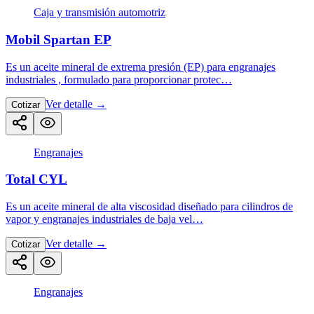
Caja y transmisión automotriz
Mobil Spartan EP
Es un aceite mineral de extrema presión (EP) para engranajes
industriales , formulado para proporcionar protec…
Ver detalle
→
Cotizar
Engranajes
Total CYL
Es un aceite mineral de alta viscosidad diseñado para cilindros de
vapor y engranajes industriales de baja vel…
Ver detalle
→
Cotizar
Engranajes