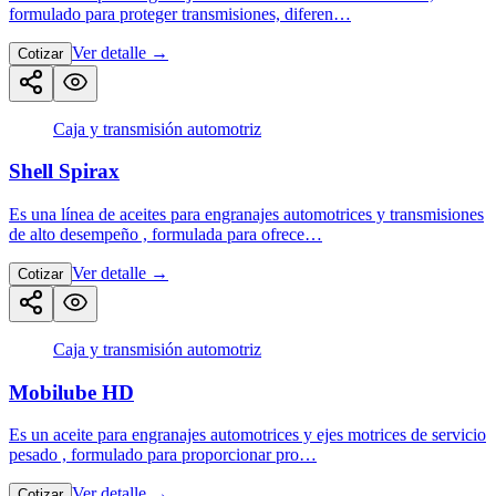
formulado para proteger transmisiones, diferen…
Ver detalle
→
Cotizar
Caja y transmisión automotriz
Shell Spirax
Es una línea de aceites para engranajes automotrices y transmisiones
de alto desempeño , formulada para ofrece…
Ver detalle
→
Cotizar
Caja y transmisión automotriz
Mobilube HD
Es un aceite para engranajes automotrices y ejes motrices de servicio
pesado , formulado para proporcionar pro…
Ver detalle
→
Cotizar