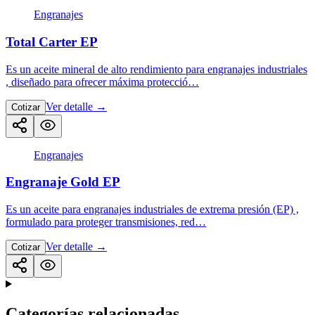
Engranajes
Total Carter EP
Es un aceite mineral de alto rendimiento para engranajes industriales
, diseñado para ofrecer máxima protecció…
Ver detalle
→
Cotizar
Engranajes
Engranaje Gold EP
Es un aceite para engranajes industriales de extrema presión (EP) ,
formulado para proteger transmisiones, red…
Ver detalle
→
Cotizar
Categorías relacionadas