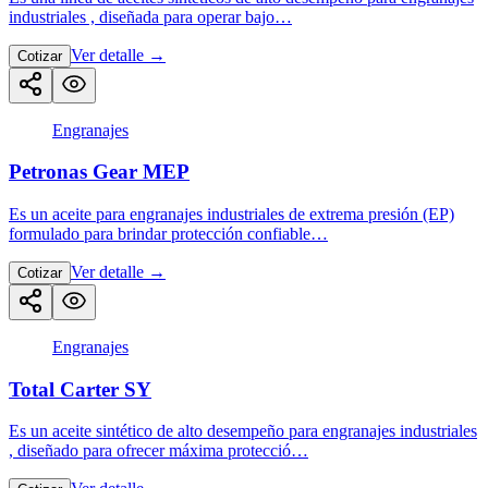
industriales , diseñada para operar bajo…
Ver detalle
→
Cotizar
Engranajes
Petronas Gear MEP
Es un aceite para engranajes industriales de extrema presión (EP)
formulado para brindar protección confiable…
Ver detalle
→
Cotizar
Engranajes
Total Carter SY
Es un aceite sintético de alto desempeño para engranajes industriales
, diseñado para ofrecer máxima protecció…