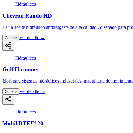
Hidráulicos
Chevron Rando HD
Es un aceite hidráulico antidesgaste de alta calidad , diseñado para pr
Ver detalle
→
Cotizar
Hidráulicos
Gulf Harmony
Ideal para sistemas hidráulicos industriales, maquinaria de movimien
Ver detalle
→
Cotizar
Hidráulicos
Mobil DTE™ 20