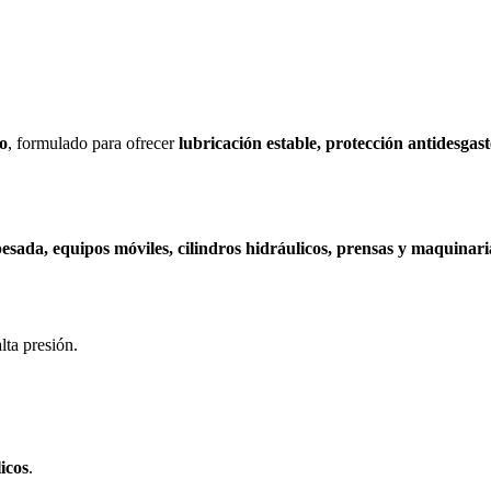
to
, formulado para ofrecer
lubricación estable, protección antidesgaste
pesada, equipos móviles, cilindros hidráulicos, prensas y maquinar
lta presión.
licos
.