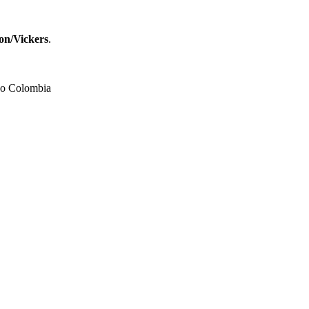
on/Vickers
.
odo Colombia