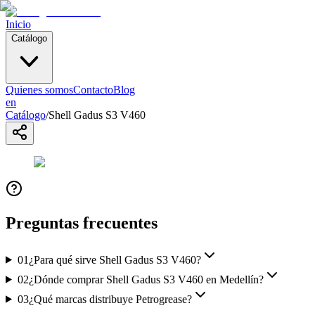
Inicio
Catálogo
Quienes somos
Contacto
Blog
en
Catálogo
/
Shell Gadus S3 V460
Preguntas frecuentes
01
¿Para qué sirve Shell Gadus S3 V460?
02
¿Dónde comprar Shell Gadus S3 V460 en Medellín?
03
¿Qué marcas distribuye Petrogrease?