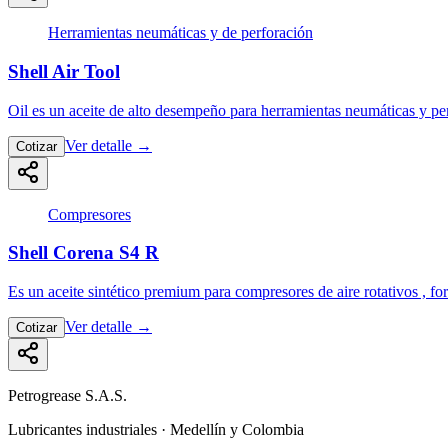
Herramientas neumáticas y de perforación
Shell Air Tool
Oil es un aceite de alto desempeño para herramientas neumáticas y p
Ver detalle
→
Cotizar
Compresores
Shell Corena S4 R
Es un aceite sintético premium para compresores de aire rotativos , 
Ver detalle
→
Cotizar
Petrogrease S.A.S.
Lubricantes industriales · Medellín y Colombia