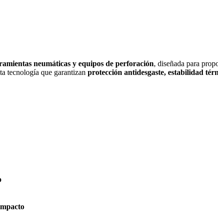
ramientas neumáticas y equipos de perforación
, diseñada para prop
lta tecnología que garantizan
protección antidesgaste, estabilidad té
o
 impacto