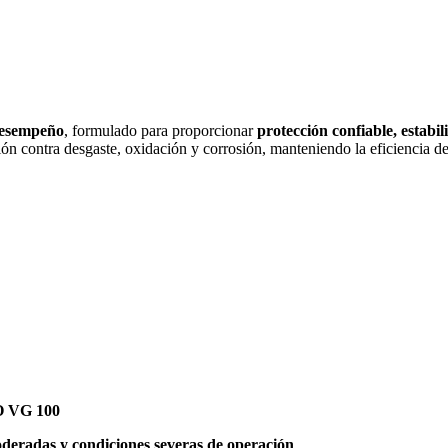
 desempeño
, formulado para proporcionar
protección confiable, estabil
n contra desgaste, oxidación y corrosión, manteniendo la eficiencia de
SO VG 100
deradas y condiciones severas de operación
.