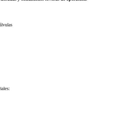
álvulas
iales: