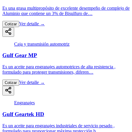
Es una grasa multipropósito de excelente desempeño de complejo de
Aluminio que contiene un 3% de Bisulfuro de…
Ver detalle
→
Cotizar
Caja y transmisión automotriz
Gulf Gear MP
Es un aceite para engranajes automotrices de alta resistencia ,
formulado para proteger transmisiones, diferen…
Ver detalle
→
Cotizar
Engranajes
Gulf Geartek HD
Es un aceite para engranajes industriales de servicio pesado ,
formulado para proporcionar máxima protección b…